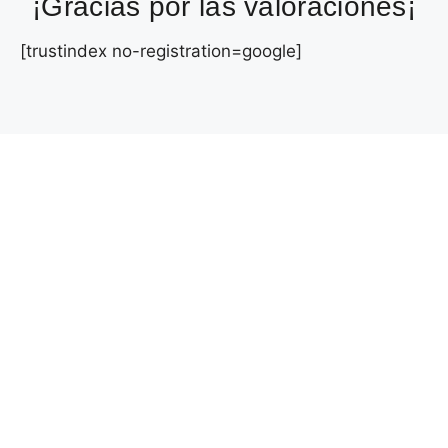
¡Gracias por las valoraciones¡
[trustindex no-registration=google]
HABLEMOS
El arte de persuadir a tu audiencia
Si estás listo para llevar tu estrategia de